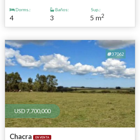
artificial y tambien costa sobre el arroyo Jose Ignacio Esta
Dorms.:
Baños:
Sup.:
propiedad es el lugar perfecto para aquellos que buscan una
2
4
3
5 m
escapada tranquila y relajante. ¡No pierda la oportunidad de
disfrutar de la tranquilidad de la naturaleza! Consulte con
nuestros asesores para obtener más información.
37062
USD 7,700,000
Chacra
EN VENTA