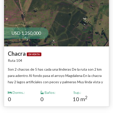
USD 1,250,000
Chacra
EN VENTA
Ruta 104
Son 2 chacras de 5 has cada una linderas De la ruta son 2 km
para adentro Al fondo pasa el arroyo Magdalena En la chacra
hay 2 lagos artificiales con peces y palmeras Muy linda vista y
entorno natural Se venden juntas son 2 padrones Consulte
Dorms.:
Baños:
Sup.:
2
0
0
10 m