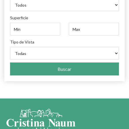
mediterráneo, con generosos espacios destinados al uso
social, con patios y terrazas con la presencia constante del
agua y con una extraordinaria soltura en la forma de relacionar
Superficie
el interior con el exterior. La residencia se desarrolla en dos
niveles con extrema funcionalidad y fluidez y se articula con
un eje Oeste Este. En cuanto a su emplazamiento en el
Tipo de Vista
terreno, la residencia se encuentra en la parte mas alta,
permitiendo disfrutar el maravilloso jardín y las mejores
puestas de sol desde las áreas íntimas y sociales. La totalidad
del predio se encuentra enjardinada con un cuidadoso diseño
Buscar
que acompaña la topografía natural del terreno en el que se
incluye un tajamar en el sector Oeste. PLANTA BAJA : se
desarrolla en : 1) Edificio principal que integra: a) Cuerpo
Central Planta baja : Patio de acceso .- Hall principal con 2
toilettes y hall de circulación Gran living vinculado a sus lados
con el comedor y un amplio escritorio Amplia galería
continuada por dos niveles de extensas terrazas rematadas
por una grandiosa piscina con borde infinito. Extensos