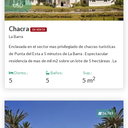
USD
Chacra
EN VENTA
La Barra
Enclavada en el sector mas privilegiado de chacras turísticas
de Punta del Esta a 5 minutos de La Barra . Espectacular
residencia de mas de mil m2 sobre un lote de 5 hectáreas . La
composición arquitectónica desarrollada casi totalmente en
Dorms.:
Baños:
Sup.:
una planta se articula con un eje Norte Sur que integra las
2
5
5
5 m
diferentes áreas , abiertas al Este Oeste. La variada altimetría
del terreno la coloca en una atalaya con espectaculares vistas
a la puesta del sol. La totalidad del predio se encuentra
enjardinada con un cuidadoso diseño que acompaña la
topografía natural del terreno en el que se incluyen 2
36749
tajamares en el sector Oeste y un importante estanque en el
sector Este sobre el acceso principal. La residencia de