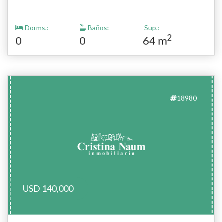
Dorms.:
Baños:
Sup.:
2
0
0
64 m
18980
USD 140,000