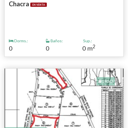
Chacra
EN VENTA
Dorms.:
Baños:
Sup.:
2
0
0
0 m
19063