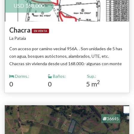
USD 168,000
Chacra
EN VENTA
La Pataia
Con acceso por camino vecinal 956A. . Son unidades de 5 has
con agua, bosques autóctonos, alambrados, UTE, etc.
Chacras sin vivienda desde usd 168.000.- algunas con monte
nativo y aguadas Chacras Nº 2 , 5 y 9 disponibles en venta
Dorms.:
Baños:
Sup.:
Chacra 2 es de 5 has 0465m2 Padron 29726 Chacra 5 es de 5
2
0
0
5 m
has 0052m2 Padron 29729 Chacra 9 es de 5 has 0005m2
Padron 29733
36645