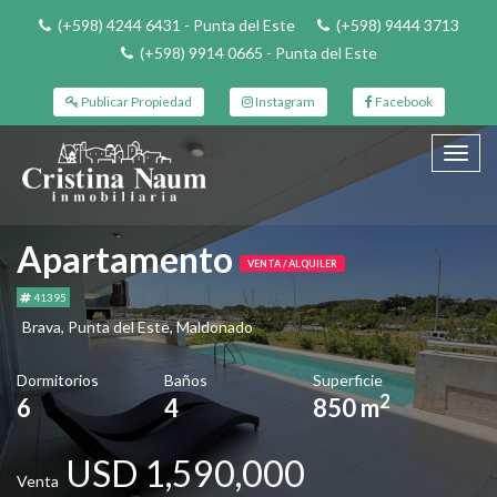
(+598) 4244 6431 - Punta del Este
(+598) 9444 3713
(+598) 9914 0665 - Punta del Este
Publicar Propiedad
Instagram
Facebook
Toggl
navig
Apartamento
VENTA / ALQUILER
41395
Brava, Punta del Este, Maldonado
Dormitorios
Baños
Superficie
2
6
4
850 m
USD 1,590,000
Venta